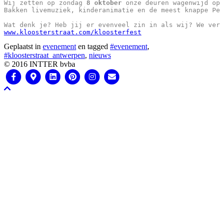
Wij zetten op zondag 
8 oktober
 onze deuren wagenwijd op
Bakken livemuziek, kinderanimatie en de meest knappe Pe
Wat denk je? Heb jij er evenveel zin in als wij? We ver
www.kloosterstraat.com/kloosterfest
Geplaatst in
evenement
en tagged
#evenement
,
#kloosterstraat_antwerpen
,
nieuws
© 2016 INTTER bvba
Facebook
Google-
Linkedin
Pinterest
Instagram
Email
Scroll
maps
naar
boven