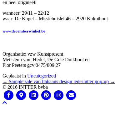
en heel origineel!
wanneer: 29/11 – 22/12
waar: De Kapel – Missiehuislei 46 – 2920 Kalmthout
www.decemberwinkel.be
Organisatie: vzw Kunstpresent
Met steun van: Heder, De Gele Duikboot en
Flor Peeters gcv 0475/809.27
Geplaatst in
Uncategorized
← Sample sale van Italiaans design leder
Intter pop-up →
© 2016 INTTER bvba
Facebook
Google-
Linkedin
Pinterest
Instagram
Email
Scroll
maps
naar
boven