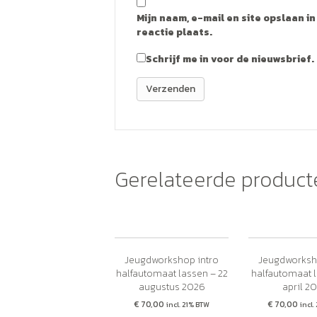
Mijn naam, e-mail en site opslaan i
reactie plaats.
Schrijf me in voor de nieuwsbrief.
Gerelateerde product
Jeugdworkshop intro
Jeugdworksh
halfautomaat lassen – 22
halfautomaat 
augustus 2026
april 2
€
70,00
€
70,00
incl. 21% BTW
incl.