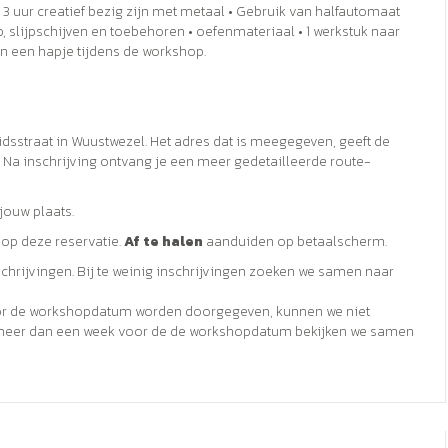
 3 uur creatief bezig zijn met metaal • Gebruik van halfautomaat
 slijpschijven en toebehoren • oefenmateriaal • 1 werkstuk naar
 en een hapje tijdens de workshop.
heidsstraat in Wuustwezel. Het adres dat is meegegeven, geeft de
. Na inschrijving ontvang je een meer gedetailleerde route-
 jouw plaats.
op deze reservatie.
Af te halen
aanduiden op betaalscherm.
hrijvingen. Bij te weinig inschrijvingen zoeken we samen naar
or de workshopdatum worden doorgegeven, kunnen we niet
ie meer dan een week voor de de workshopdatum bekijken we samen