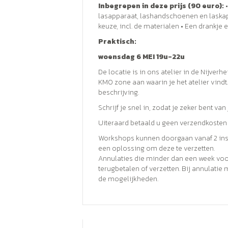
Inbegrepen in deze prijs (90 euro):
•
lasapparaat, lashandschoenen en laskap,
keuze, incl. de materialen • Een drankje
Praktisch:
woensdag 6 MEI 19u-22u
De locatie is in ons atelier in de Nijver
KMO zone aan waarin je het atelier vindt
beschrijving.
Schrijf je snel in, zodat je zeker bent van
Uiteraard betaald u geen verzendkosten 
Workshops kunnen doorgaan vanaf 2 insc
een oplossing om deze te verzetten.
Annulaties die minder dan een week vo
terugbetalen of verzetten. Bij annulat
de mogelijkheden.