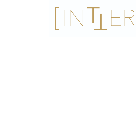
Home
/
workshops
/
eigen workshops
/ Work