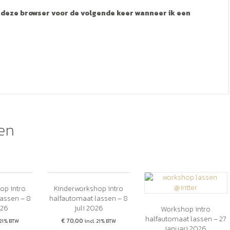
n deze browser voor de volgende keer wanneer ik een
en
op intro
Kinderworkshop intro
lassen – 8
halfautomaat lassen – 8
026
juli 2026
Workshop intro
halfautomaat lassen – 27
€
70,00
 21% BTW
incl. 21% BTW
januari 2026