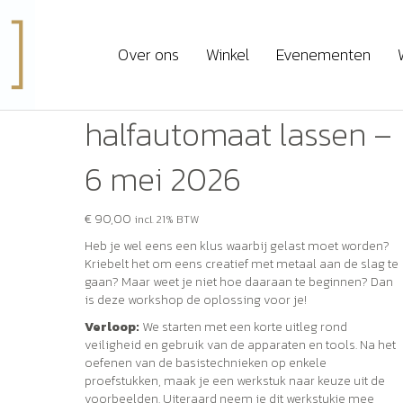
shop intro halfautomaat lassen – 6 mei 2026
Over ons
Winkel
Evenementen
Workshop intro
halfautomaat lassen –
6 mei 2026
€
90,00
incl. 21% BTW
Heb je wel eens een klus waarbij gelast moet worden?
Kriebelt het om eens creatief met metaal aan de slag te
gaan? Maar weet je niet hoe daaraan te beginnen? Dan
is deze workshop de oplossing voor je!
Verloop:
We starten met een korte uitleg rond
veiligheid en gebruik van de apparaten en tools. Na het
oefenen van de basistechnieken op enkele
proefstukken, maak je een werkstuk naar keuze uit de
voorbeelden. Uiteraard neem je dit werkstukje mee