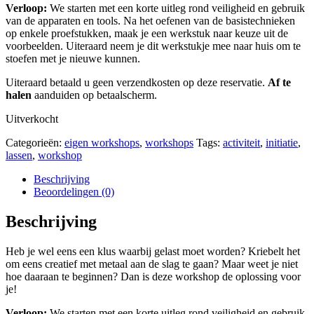
Verloop:
We starten met een korte uitleg rond veiligheid en gebruik
van de apparaten en tools. Na het oefenen van de basistechnieken
op enkele proefstukken, maak je een werkstuk naar keuze uit de
voorbeelden. Uiteraard neem je dit werkstukje mee naar huis om te
stoefen met je nieuwe kunnen.
Uiteraard betaald u geen verzendkosten op deze reservatie.
Af te
halen
aanduiden op betaalscherm.
Uitverkocht
Categorieën:
eigen workshops
,
workshops
Tags:
activiteit
,
initiatie
,
lassen
,
workshop
Beschrijving
Beoordelingen (0)
Beschrijving
Heb je wel eens een klus waarbij gelast moet worden? Kriebelt het
om eens creatief met metaal aan de slag te gaan? Maar weet je niet
hoe daaraan te beginnen? Dan is deze workshop de oplossing voor
je!
Verloop:
We starten met een korte uitleg rond veiligheid en gebruik