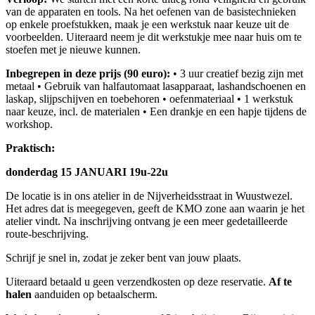
van de apparaten en tools. Na het oefenen van de basistechnieken
op enkele proefstukken, maak je een werkstuk naar keuze uit de
voorbeelden. Uiteraard neem je dit werkstukje mee naar huis om te
stoefen met je nieuwe kunnen.
Inbegrepen in deze prijs (90 euro):
• 3 uur creatief bezig zijn met
metaal • Gebruik van halfautomaat lasapparaat, lashandschoenen en
laskap, slijpschijven en toebehoren • oefenmateriaal • 1 werkstuk
naar keuze, incl. de materialen • Een drankje en een hapje tijdens de
workshop.
Praktisch:
donderdag 15 JANUARI 19u-22u
De locatie is in ons atelier in de Nijverheidsstraat in Wuustwezel.
Het adres dat is meegegeven, geeft de KMO zone aan waarin je het
atelier vindt. Na inschrijving ontvang je een meer gedetailleerde
route-beschrijving.
Schrijf je snel in, zodat je zeker bent van jouw plaats.
Uiteraard betaald u geen verzendkosten op deze reservatie.
Af te
halen
aanduiden op betaalscherm.