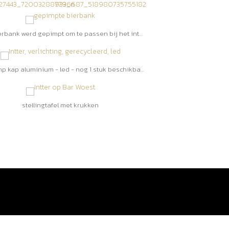
deze bierbank werd gepimpt om te passen bij het interieur
hanglamp kap aluminium - led - nog 1 stuk beschikbaar - €35/stuk
stellingtafel met krukken