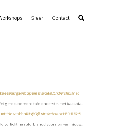
Workshops
Sfeer
Contact
Bistrotafel gerecupereerd tafelonderstel met kaasplanken houten blad € 175,00 / stuk
industiële verlichting refurbished voorzien van nieuwe bekabeling omgebouwd naar LED E27 € 95,00 / stuk