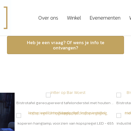
Over ons
Winkel
Evenementen
under construction ...... more coming soon
Heb je een vraag? Of wens je info te
ontvangen?
d
Bistrotafel gerecupereerd tafelonderstel met houten blad € 175,00 / stuk
koperen hanglamp, voorzien van kopspiegel LED - €65