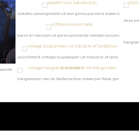
statafel samengesteld uit een gerecupereerd stalen kolompoot met vierkante voet, samen met een deel van een houten kabelbobijn. Beide met een eigen pattine
barre en steunen uit gerecupereerde metalen buizen. De bevestiging op de tafel gebeurd met een oude houten tafelschroef of sergeant. De horizeontale barre kan ingekort worden op maat van de tafel. Bevestiging op de vertikale steuenen gebeurd door stalen spiraalveren
assortiment vintage looplampen uit industrie of landbouw. Allemaal verschillend met of zonder glazen bokaal, bakelieten handvat, allemaal verschillend
industriële EX lamp, omgebouwd naar LED, met wandbeugel - € 375
hanglampen van de Nederlandse ontwerper Raak, gerecupereerd en nagekeken.