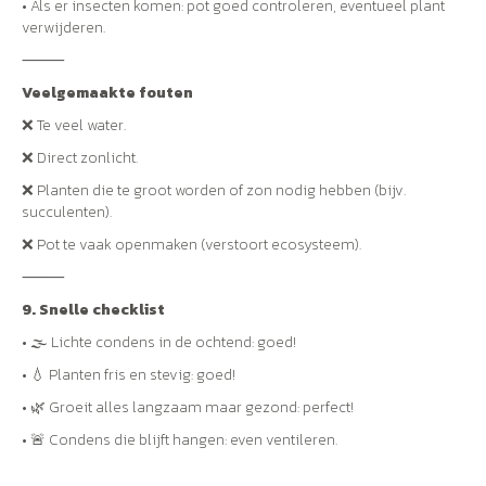
• Als er insecten komen: pot goed controleren, eventueel plant
verwijderen.
⸻
Veelgemaakte fouten
❌ Te veel water.
❌ Direct zonlicht.
❌ Planten die te groot worden of zon nodig hebben (bijv.
succulenten).
❌ Pot te vaak openmaken (verstoort ecosysteem).
⸻
9. Snelle checklist
• 🌫 Lichte condens in de ochtend: goed!
• 💧 Planten fris en stevig: goed!
• 🌿 Groeit alles langzaam maar gezond: perfect!
• 🚨 Condens die blijft hangen: even ventileren.