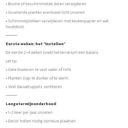
• Bruine of beschimmelde delen verwijderen.
• Groeiende planten eventueel licht snoeien.
• Schimmelplekken verwijderen met keukenpapier en wat
houtskool.
⸻
Eerste weken: het “instellen”
De eerste 2–4 weken zoekt het terrarium een balans.
Let op:
• Gele bladeren: te veel water of licht.
• Planten slap: te donker of te warm.
• Veel dauwdruppels: ventileren.
⸻
Langetermijnonderhoud
• 1–2 keer per jaar snoeien.
• Decor indien nodig opnieuw plaatsen.