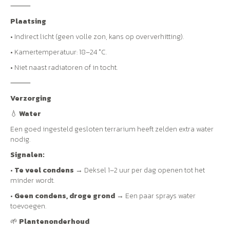
⸻
Plaatsing
• Indirect licht (geen volle zon, kans op oververhitting).
• Kamertemperatuur: 18–24 °C.
• Niet naast radiatoren of in tocht.
⸻
Verzorging
💧
Water
Een goed ingesteld gesloten terrarium heeft zelden extra water
nodig.
Signalen:
•
Te veel condens
→ Deksel 1–2 uur per dag openen tot het
minder wordt.
•
Geen condens, droge grond
→ Een paar sprays water
toevoegen.
🌱
Plantenonderhoud