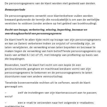
De persoonsgegevens van de klant worden niet gedeeld aan derden.
Bewaarperiode
De persoonsgegevens verwerkt voor klantenbeheer zullen worden
bewaard gedurende de termijn die noodzakelijk is om aan de wettelijke
vereisten te voldoen (onder andere op het gebied van boekhouding).
Recht van inzage, verbetering, wissing, beperking, bezwaar en
overdraagbaarheid van persoonsgegevens
De klant heeft te allen tijde recht op inzage van zijn persoonsgegevens
en kan ze (laten) verbeteren indien ze onjuist of onvolledig zijn, ze
laten verwijderen, de verwerking ervan laten beperken en bezwaar te
maken tegen de verwerking van hem betreffende persoonsgegevens op
basis van artikel 6.1 (e) of (f), met inbegrip van profilering op basis van
die bepalingen.
Bovendien, heeft de klant het recht om een kopie (in een
gestructureerde, gangbare en machinaal leesbare vorm) van zijn
persoonsgegevens te bekomen en de persoonsgegevens te laten
doorsturen naar een andere vennootschap.
Teneinde bovenvermelde rechten uit te oefenen, wordt de klant
gevraagd om:
- zelf de instellingen van zijn klantenaccount aan te passen;
en/of
- een e-mail te verzenden naar het volgende e-mailadres:
mail@intter.be