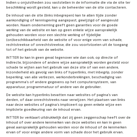
Indien u onjuistheden zou vaststellen in de informatie die via de site ter
beschikking wordt gesteld, kan u de beheerder van de site contacteren.
De inhoud van de site (links inbegrepen) kan te allen tijde zonder
aankondiging of kennisgeving aangepast, gewijzigd of aangevuld
worden. Naam onderneming geeft geen garanties voor de goede
werking van de website en kan op geen enkele wijze aansprakelijk
gehouden worden voor een slechte werking of tijdelijke
(on)beschikbaarheid van de website of voor enige vorm van schade,
rechtstreekse of onrechtstreekse, die zou voortvloeien uit de toegang
tot of het gebruik van de website.
INTTER bv kan in geen geval tegenover wie dan ook, op directe of
indirecte, bijzondere of andere wijze aansprakelijk worden gesteld voor
schade te wijten aan het gebruik van deze site of van een andere,
inzonderheid als gevolg van links of hyperlinks, met inbegrip, zonder
beperking, van alle verliezen, werkonderbrekingen, beschadiging van
programma's of andere gegevens op het computersysteem, van
apparatuur, programmatuur of andere van de gebruiker.
De website kan hyperlinks bevatten naar websites of pagina's van
derden, of daar onrechtstreeks naar verwijzen. Het plaatsen van links
naar deze websites of pagina’s impliceert op geen enkele wijze een
impliciete goedkeuring van de inhoud ervan.
INTTER bv verklaart uitdrukkelijk dat zij geen zeggenschap heeft over de
inhoud of over andere kenmerken van deze websites en kan in geen
geval aansprakelijk gehouden worden voor de inhoud of de kenmerken
ervan of voor enige andere vorm van schade door het gebruik ervan.