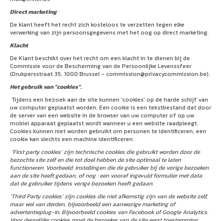
Direct marketing
De klant heeft het recht zich kosteloos te verzetten tegen elke
verwerking van zijn persoonsgegevens met het oog op direct marketing.
Klacht
De Klant beschikt over het recht om een klacht in te dienen bij de
Commissie voor de Bescherming van de Persoonlijke Levenssfeer
(Drukpersstraat 35, 1000 Brussel - commission@privacycommission.be).
Het gebruik van “cookies”.
Tijdens een bezoek aan de site kunnen 'cookies' op de harde schijf van
uw computer geplaatst worden. Een cookie is een tekstbestand dat door
de server van een website in de browser van uw computer of op uw
mobiel apparaat geplaatst wordt wanneer u een website raadpleegt.
Cookies kunnen niet worden gebruikt om personen te identificeren, een
cookie kan slechts een machine identificeren.
‘First party cookies’ zijn technische cookies die gebruikt worden door de
bezochte site zelf en die tot doel hebben de site optimaal te laten
functioneren. Voorbeeld: instellingen die de gebruiker bij de vorige bezoeken
aan de site heeft gedaan, of nog : een vooraf ingevuld formulier met data
dat de gebruiker tijdens vorige bezoeken heeft gedaan.
‘Third Party cookies’ zijn cookies die niet afkomstig zijn van de website zelf,
maar wel van derden, bijvoorbeeld een aanwezige marketing of
advertentieplug-in. Bijvoorbeeld cookies van Facebook of Google Analytics.
Voor dergelijke cookies moet de bezoeker van de site eerst toestemming