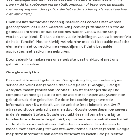
geven – dit kan
gebeuren via een balk onderaan of bovenaan de website,
met verwijzing naar deze policy, die het verder surfen op de website echter
niet verhindert.)
U kan uw internetbrowser zodanig instellen dat cookies niet worden
geaccepteerd, dat u een waarschuwing ontvangt wanneer een cookie
geïnstalleerd wordt of dat de cookies nadien van uw harde schijf
worden verwijderd. Dit kan u doen via de instellingen van uw browser (via
de help-functie). Hou er hierbij wel rekening mee dat bepaalde grafische
elementen niet correct kunnen verschijnen, of dat u bepaalde
applicaties niet zal kunnen gebruiken.
Door gebruik te maken van onze website, gaat u akkoord met ons
gebruik van cookies.
Google analytics
Deze website maakt gebruik van Google Analytics, een webanalyse-
service die wordt aangeboden door Google Inc. (“Google”). Google
Analytics maakt gebruik van “cookies” (tekstbestandjes die op Uw
computer worden geplaatst) om de website te helpen analyseren hoe
gebruikers de site gebruiken. De door het cookie gegenereerde
informatie over Uw gebruik van de website (met inbegrip van Uw IP-
adres) wordt overgebracht naar en door Google opgeslagen op servers
in de Verenigde Staten. Google gebruikt deze informatie om bij te
houden hoe u de website gebruikt, rapporten over de website-activiteit
op te stellen voor website-exploitanten en andere diensten aan te
bieden met betrekking tot website-activiteit en internetgebruik. Google
mag deze informatie aan derden verschaffen indien Google hiertoe