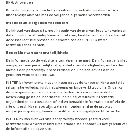
RPR: Antwerpen
Door de toegang tot en het gebruik van de website verklaart u zich
uitdrukkelijk akkoord met de volgende algemene voorwaarden.
Intellectuele eigendomsrechten
De inhoud van deze site, met inbegrip van de merken, logo’s, tekeningen,
data, product- of bedrijfsnamen, teksten, beelden e.d. zijn beschermd
door intellectuele rechten en behoren toe aan INTTER bv of
rechthoudende derden.
Beperking van aansprakelijkheid
De informatie op de website is van algemene aard. De informatie is niet
aangepast aan persoonlijke of specifieke omstandigheden, en kan dus
niet als een persoonlijk, professioneel of juridisch advies aan de
gebruiker worden beschouwd.
INTTER bv levert grote inspanningen opdat de ter beschikking gestelde
informatie volledig, juist, nauwkeurig en bijgewerkt zou zijn. Ondanks
deze inspanningen kunnen onjuistheden zich voordoen in de ter
beschikking gestelde informatie. Indien de verstrekte informatie
onjuistheden zou bevatten of indien bepaalde informatie op of via de
site onbeschikbaar zou zijn, zal naam onderneming de grootst
mogelijke inspanning leveren om dit zo snel mogelijk recht te zetten.
INTTER bv kan evenwel niet aansprakelijk worden gesteld voor
rechtstreekse of onrechtstreekse schade die onstaat uit het gebruik van
de informatie op deze site.