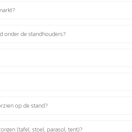
markt?
erd onder de standhouders?
orzien op de stand?
orgen (tafel, stoel, parasol, tent)?