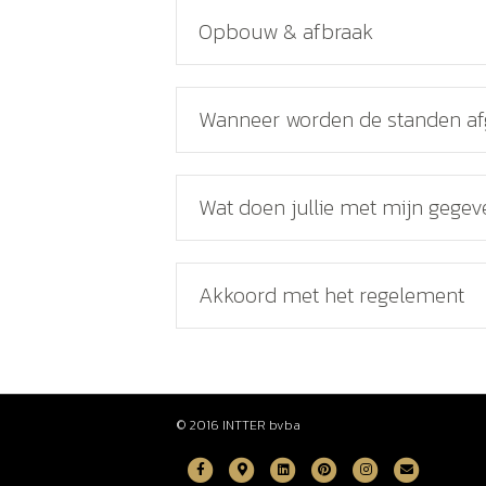
Opbouw & afbraak
Wanneer worden de standen a
Wat doen jullie met mijn gege
Akkoord met het regelement
© 2016 INTTER bvba
F
G
L
P
I
E