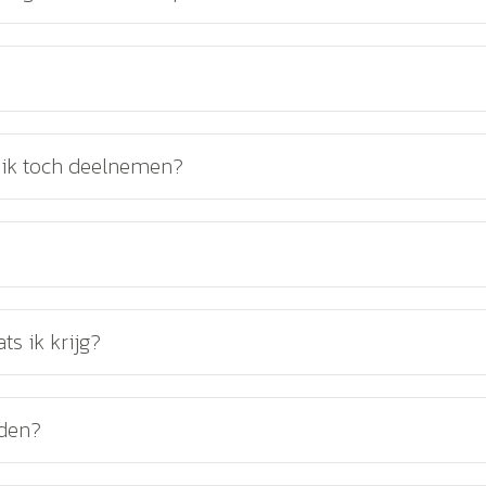
ik toch deelnemen?
?
s ik krijg?
rden?