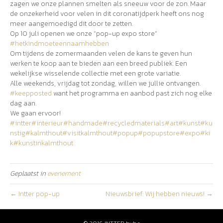
zagen we onze plannen smelten als sneeuw voor de zon. Maar
de onzekerheid voor velen in dit coronatijdperk heeft ons nog
meer aangemoedigd dit door te zetten.
Op 10 juli openen we onze “pop-up expo store”
#hetkindmoeteennaamhebben
Om tijdens de zomermaanden velen de kans te geven hun
werken te koop aan te bieden aan een breed publiek. Een
wekelijkse wisselende collectie met een grote variatie.
Alle weekends, vrijdag tot zondag, willen we jullie ontvangen.
#keepposted
want het programma en aanbod past zich nog elke
dag aan.
We gaan ervoor!
#intter
#interieur
#handmade
#recycledmaterials
#art
#kunst
#ku
nstig
#kalmthout
#visitkalmthout
#popup
#popupstore
#expo
#ki
k
#kunstinkalmthout
Geplaatst in
evenement
← Intter pop-up
Nieuwsbrief: Wij hebben nieuws! →